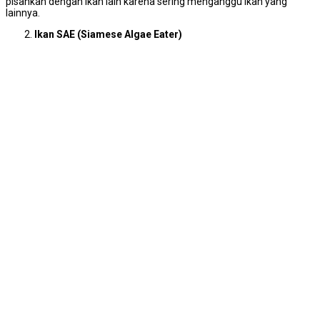
pisahkan dengan ikan lain karena sering menganggu ikan yang
lainnya.
Ikan SAE (Siamese Algae Eater)