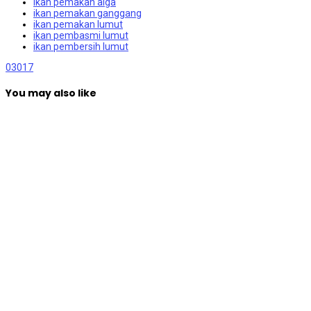
ikan pemakan alga
ikan pemakan ganggang
ikan pemakan lumut
ikan pembasmi lumut
ikan pembersih lumut
0
3017
You may also like