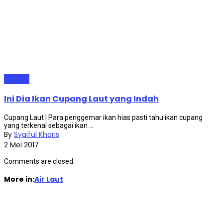
Air Laut
Ini Dia Ikan Cupang Laut yang Indah
Cupang Laut | Para penggemar ikan hias pasti tahu ikan cupang
yang terkenal sebagai ikan ...
By
Syaiful Kharis
2 Mei 2017
Comments are closed.
More in:
Air Laut