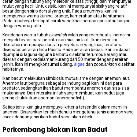
cerah dengan tubuh yang melebar ke atas (tinggi) dan mempunyai
mulut yang kecil. Untuk sisik, ikan ini mempunyai sisik yang relatif
besar dengan sirip dorsal yang unik. Pada umumnya ikan ini
mempunyai warna kuning, orange, kemerahan atau kehitaman.
Pada tubuhnya terdapat corak yang khas berupa garis atau bagian
dengan warna putih.
Keindahan warna tubuh
clownfish
inilah yang membuat si nemo ini
menjadi favorit para pecinta ikan hias air laut . Ikan nemo ini
diketahui mempunyai daerah penyebaran yang luas, terutama
diseputar perairan Indo Pasific. Pada perairan bebas, ikan ini dapat
dijumpai di laguna-laguna berbatu disekitar terumbu karang atau
daerah dengan kedalaman kurang dari 50 meter dengan perairan
jernih. Ikan ini mengkonsumsi udang,
algae
dan
zooplankton
disekitar
habitatnya.
Ikan badut melakukan simbiosis mutualisme dengan anemon laut.
Anemon laut berguna sebagai pelindung bagi ikan ini dari para
predator, sedangkan ikan badut membantu anemon dari sisa-sisa
makananya. Dari interaksi inilah yang membuat ikan badut juga
sering dijuluki ikan anemon (anemonefish).
Setiap jenis ikan giru mempuyai kriteria tersendiri dalam memilih
anemon. Disarankan terlebih dahulu mengetahui jenis anemon yang
cocok dengan jenis ikan badut yang akan dibeli.
Perkembang biakan Ikan Badut