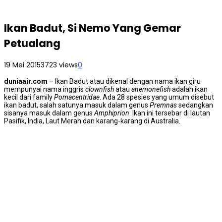
Ikan Badut, Si Nemo Yang Gemar
Petualang
19 Mei 2015
3723 views
0
duniaair.com
– Ikan Badut atau dikenal dengan nama ikan giru
mempunyai nama inggris
clownfish
atau
anemonefish
adalah ikan
kecil dari family
Pomacentridae
. Ada 28 spesies yang umum disebut
ikan badut, salah satunya masuk dalam genus
Premnas
sedangkan
sisanya masuk dalam genus
Amphiprion
. Ikan ini tersebar di lautan
Pasifik, India, Laut Merah dan karang-karang di Australia.