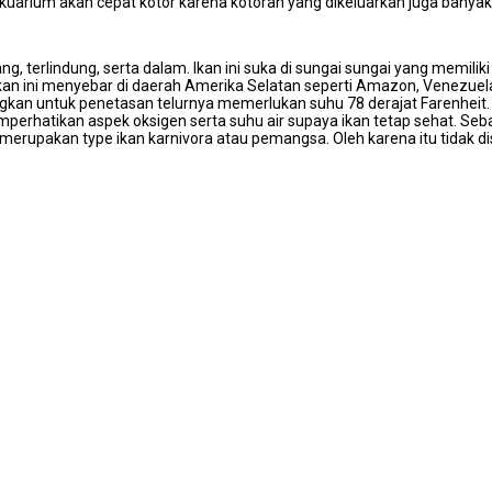
akuarium akan cepat kotor karena kotoran yang dikeluarkan juga banyak.
g, terlindung, serta dalam. Ikan ini suka di sungai sungai yang memiliki d
an ini menyebar di daerah Amerika Selatan seperti Amazon, Venezuela, 
ngkan untuk penetasan telurnya memerlukan suhu 78 derajat Farenheit. 
memperhatikan aspek oksigen serta suhu air supaya ikan tetap sehat. S
rupakan type ikan karnivora atau pemangsa. Oleh karena itu tidak dis