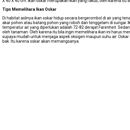
X 40 X 40 cm. Ikan oskar merupakan ikan yang rakus, oleh karena itu 
Tips Memelihara Ikan Oskar
Di habitat aslinya ikan oskar hidup secara bergerombol di air yang tenan
akar pohon atau batang pohon yang roboh dan tenggelam di sungai. Ik
temperatur air yang diperlukan adalah 72-82 derajat Farenheit. Seda
oleh tanaman. Oleh karena itu bila ingin memelihara ikan ini harus 
supaya mudah untuk menjaga aspek oksigen maupun suhu air. Oskar me
bak. Itu karena oskar akan memangsanya.