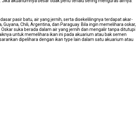
 Jika akuariumnya besar tidak perlu terlalu sering menguras airnya.
asar pasir batu, air yang jernih, serta disekelilingnya terdapat akar-
Guyana, Chili, Argentina, dan Paraguay. Bila ingin memelihara oskar,
Oskar suka berada dalam air yang jernih dan mengalir tanpa ditutupi
ebaiknya untuk memelihara ikan ini pada akuarium atau bak semen
arankan dipelihara dengan ikan type lain dalam satu akuarium atau