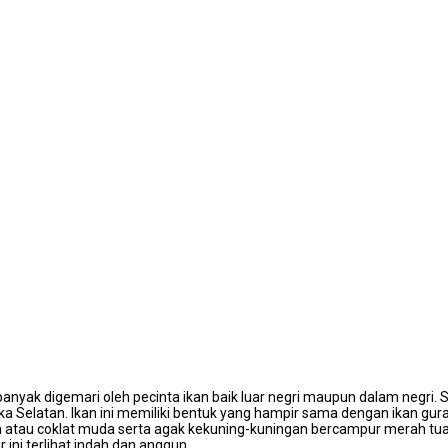
banyak digemari oleh pecinta ikan baik luar negri maupun dalam negri. 
ka Selatan. Ikan ini memiliki bentuk yang hampir sama dengan ikan gur
a atau coklat muda serta agak kekuning-kuningan bercampur merah tua
r ini terlihat indah dan anggun.