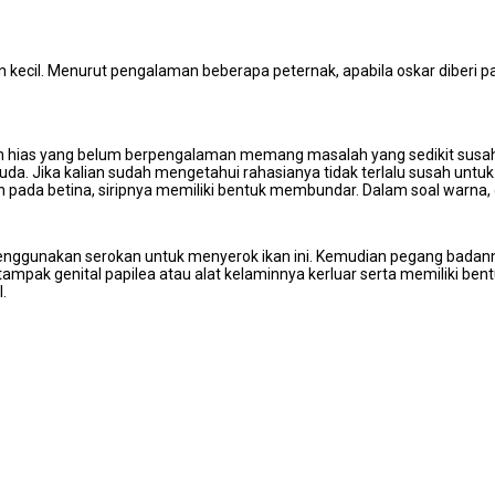
n kecil. Menurut pengalaman beberapa peternak, apabila oskar diberi pa
ikan hias yang belum berpengalaman memang masalah yang sedikit susa
a. Jika kalian sudah mengetahui rahasianya tidak terlalu susah untuk 
an pada betina, siripnya memiliki bentuk membundar. Dalam soal warna, 
enggunakan serokan untuk menyerok ikan ini. Kemudian pegang badannya 
 tampak genital papilea atau alat kelaminnya kerluar serta memiliki be
.