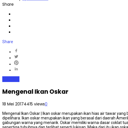
Share
Share
Ikan Hias
Mengenal Ikan Oskar
18 Mei 2017
4415 views
0
Mengenal Ikan Oskar | Ikan oskar merupakan ikan hias air tawar yang 
dipelihara. Ikan oskar merupakan ikan yang berasal dari daerah Ameri
gabungan warna yang menarik. Oskar memiliki warna dasar coklat tu
sepertiga tubuhnya dan terlihat seperti lukisan. Maka dari itu ikan oska