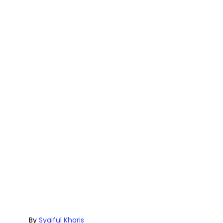
By
Syaiful Kharis