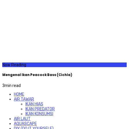
Now Reading
Mengenal Ikan Peacock Bass (Cichla)
3
min read
HOME
AIR TAWAR
IKAN HIAS
IKAN PREDATOR
IKAN KONSUMSI
AIR LAUT
AQUASCAPE
DIY (DO IT YOURSELF)