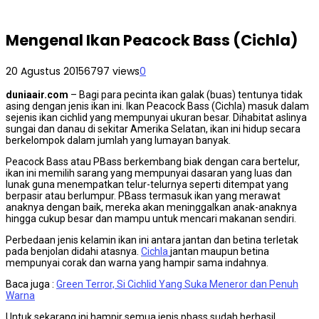
Mengenal Ikan Peacock Bass (Cichla)
20 Agustus 2015
6797 views
0
duniaair.com
– Bagi para pecinta ikan galak (buas) tentunya tidak
asing dengan jenis ikan ini. Ikan Peacock Bass (Cichla) masuk dalam
sejenis ikan cichlid yang mempunyai ukuran besar. Dihabitat aslinya
sungai dan danau di sekitar Amerika Selatan, ikan ini hidup secara
berkelompok dalam jumlah yang lumayan banyak.
Peacock Bass atau PBass berkembang biak dengan cara bertelur,
ikan ini memilih sarang yang mempunyai dasaran yang luas dan
lunak guna menempatkan telur-telurnya seperti ditempat yang
berpasir atau berlumpur. PBass termasuk ikan yang merawat
anaknya dengan baik, mereka akan meninggalkan anak-anaknya
hingga cukup besar dan mampu untuk mencari makanan sendiri.
Perbedaan jenis kelamin ikan ini antara jantan dan betina terletak
pada benjolan didahi atasnya.
Cichla
jantan maupun betina
mempunyai corak dan warna yang hampir sama indahnya.
Baca juga :
Green Terror, Si Cichlid Yang Suka Meneror dan Penuh
Warna
Untuk sekarang ini hampir semua jenis pbass sudah berhasil