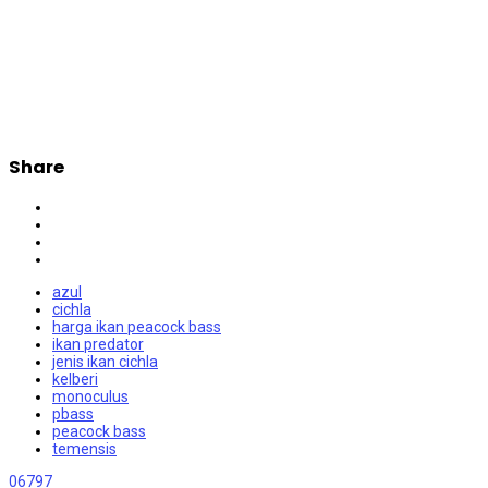
Share
azul
cichla
harga ikan peacock bass
ikan predator
jenis ikan cichla
kelberi
monoculus
pbass
peacock bass
temensis
0
6797